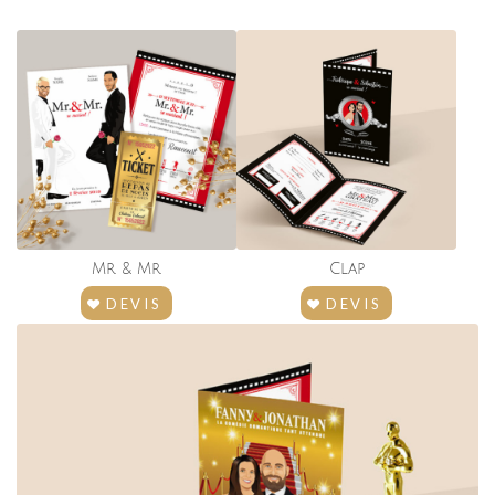
Mr
&
Mr
Clap
DEVIS
DEVIS