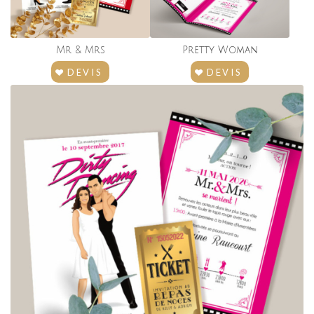
Mr
&
Mrs
Pretty Woman
DEVIS
DEVIS