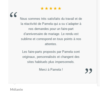
★★★★★
“
Un énorme Merci à Pamela Gonzales pour
sont professionnalisme, sa rapidité à répondre
et sont magnifique travail :)
on ne pouvais pas espérer mieux pour nos
faires parts de mariage totalement adapté ,
personnalisé et 100% dans notre thème.
Je recommande à 1000% sans hésitez les
yeux fermés.
Hâte d’avoir nos plaquettes du Menus et nos
”
marques places :)
Ophélie