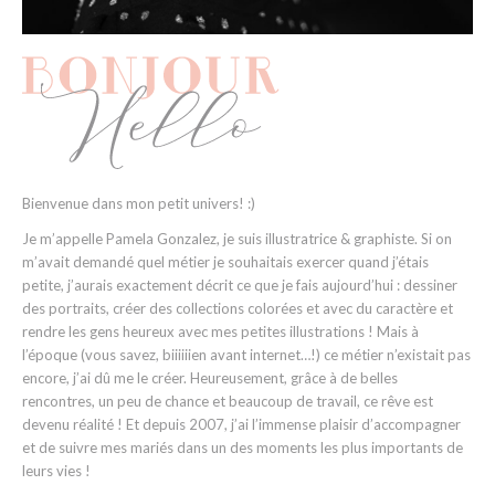
Bienvenue dans mon petit univers! :)
Je m’appelle Pamela Gonzalez, je suis illustratrice & graphiste. Si on
m’avait demandé quel métier je souhaitais exercer quand j’étais
petite, j’aurais exactement décrit ce que je fais aujourd’hui : dessiner
des portraits, créer des collections colorées et avec du caractère et
rendre les gens heureux avec mes petites illustrations ! Mais à
l’époque (vous savez, biiiiiien avant internet…!) ce métier n’existait pas
encore, j’ai dû me le créer. Heureusement, grâce à de belles
rencontres, un peu de chance et beaucoup de travail, ce rêve est
devenu réalité ! Et depuis 2007, j’ai l’immense plaisir d’accompagner
et de suivre mes mariés dans un des moments les plus importants de
leurs vies !