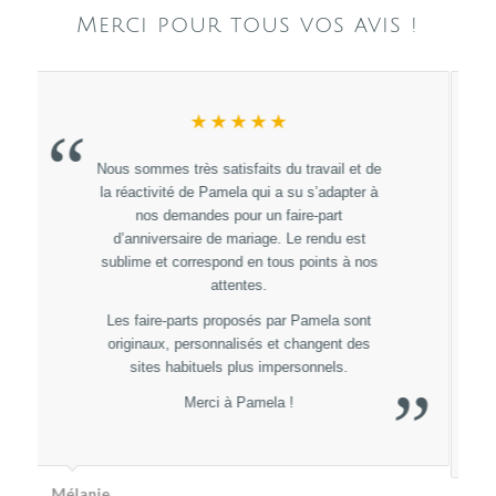
Merci pour tous vos avis !
★★★★★
“
Un énorme Merci à Pamela Gonzales pour
sont professionnalisme, sa rapidité à répondre
et sont magnifique travail :)
on ne pouvais pas espérer mieux pour nos
faires parts de mariage totalement adapté ,
personnalisé et 100% dans notre thème.
Je recommande à 1000% sans hésitez les
yeux fermés.
”
Hâte d’avoir nos plaquettes du Menus et nos
”
marques places :)