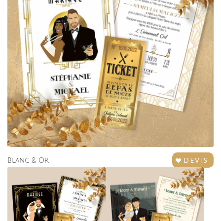
DEVIS
Blanc
&
Or