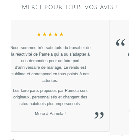
Merci pour tous vos avis !
★★★★★
“
Un énorme Merci à Pamela Gonzales pour
sont professionnalisme, sa rapidité à répondre
et sont magnifique travail :)
on ne pouvais pas espérer mieux pour nos
faires parts de mariage totalement adapté ,
personnalisé et 100% dans notre thème.
Je recommande à 1000% sans hésitez les
yeux fermés.
Hâte d’avoir nos plaquettes du Menus et nos
”
marques places :)