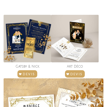
Gatsby
&
Nick
Art Déco
DEVIS
DEVIS