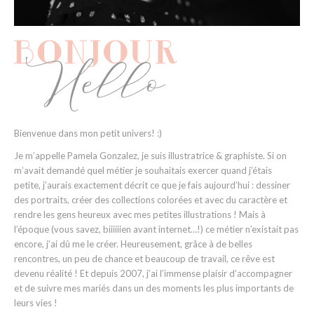
Bienvenue dans mon petit univers! :)
Je m’appelle Pamela Gonzalez, je suis illustratrice & graphiste. Si on
m’avait demandé quel métier je souhaitais exercer quand j’étais
petite, j’aurais exactement décrit ce que je fais aujourd’hui : dessiner
des portraits, créer des collections colorées et avec du caractère et
rendre les gens heureux avec mes petites illustrations ! Mais à
l’époque (vous savez, biiiiiien avant internet…!) ce métier n’existait pas
encore, j’ai dû me le créer. Heureusement, grâce à de belles
rencontres, un peu de chance et beaucoup de travail, ce rêve est
devenu réalité ! Et depuis 2007, j’ai l’immense plaisir d’accompagner
et de suivre mes mariés dans un des moments les plus importants de
leurs vies !