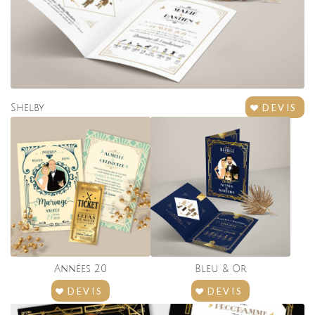
DEVIS
Shelby
Années 20
Bleu
&
Or
DEVIS
DEVIS