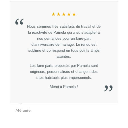
★★★★★
“
 travail et de
Un énorme Merci à Pamela Gonzales pou
su s’adapter à
sont professionnalisme, sa rapidité à répon
ire-part
et sont magnifique travail :)
e rendu est
on ne pouvais pas espérer mieux pour no
 points à nos
faires parts de mariage totalement adapté
personnalisé et 100% dans notre thème.
 Pamela sont
Je recommande à 1000% sans hésitez le
changent des
yeux fermés.
rsonnels.
”
Hâte d’avoir nos plaquettes du Menus et n
marques places :)
Ophélie