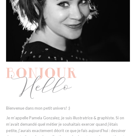
Bienvenue dans mon petit univers! :)
Je m’appelle Pamela Gonzalez, je suis illustratrice & graphiste. Si on
m’avait demandé quel métier je souhaitais exercer quand j’étais
petite, j’aurais exactement décrit ce que je fais aujourd’hui : dessiner