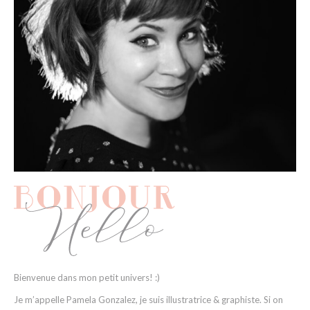
Bienvenue dans mon petit univers! :)
Je m’appelle Pamela Gonzalez, je suis illustratrice & graphiste. Si on