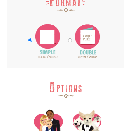
format
impression
carre
enfant
et
animal