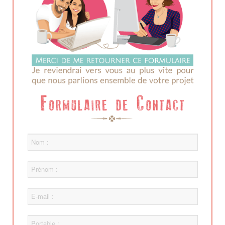
nom
prenom
email
telephone