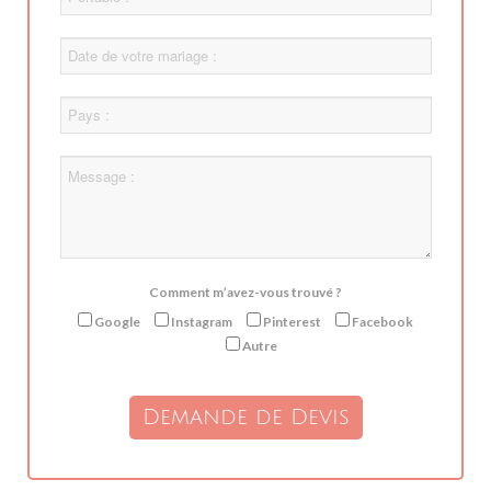
Date
de
votre
pays
mariage
:
message
Comment m’avez-vous trouvé ?
Google
Instagram
Pinterest
Facebook
Autre