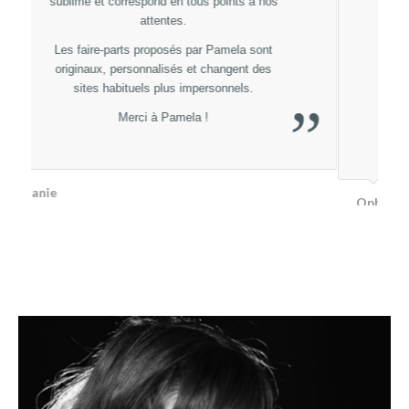
faires parts de mariage totalement adapté ,
personnalisé et 100% dans notre thème.
Je recommande à 1000% sans hésitez les
yeux fermés.
Hâte d’avoir nos plaquettes du Menus et nos
”
marques places :)
Ophélie