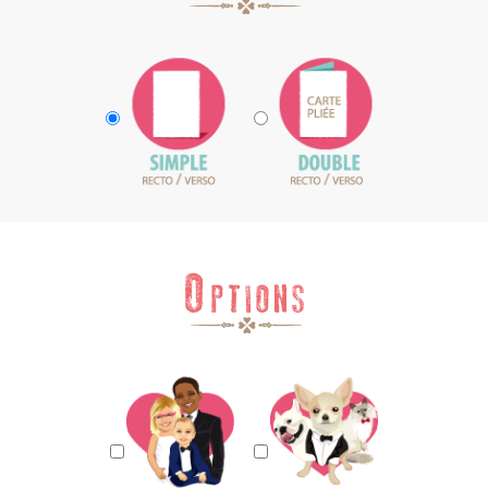
format
impression
rectangle
enfant
et
animal